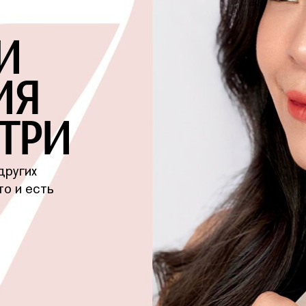
И
ИЯ
ТРИ
других
то и есть