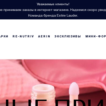
Уважаемые клиенты!
е принимаем заказы в интернет-магазине. Надеемся скоро увид
Команда бренда Estée Lauder.
АРКИ
RE-NUTRIV
AERIN
ЭКСКЛЮЗИВЫ
МИНИ-ФО