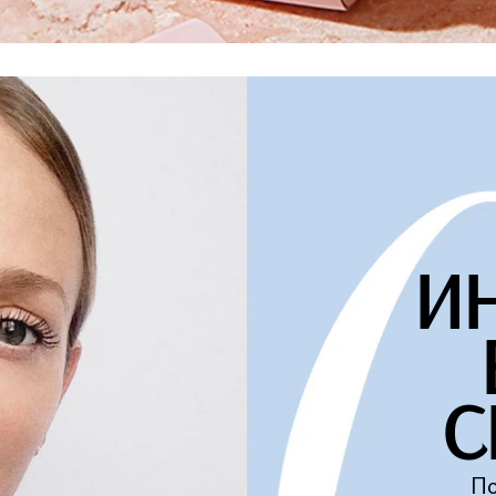
И
С
По