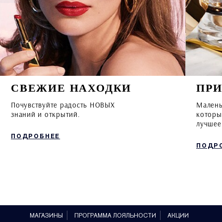
СВЕЖИЕ НАХОДКИ
ПР
Почувствуйте радость НОВЫХ
Малень
знаний и открытий.
которы
лучшее
ПОДРОБНЕЕ
ПОДР
МАГАЗИНЫ
ПРОГРАММА ЛОЯЛЬНОСТИ
АКЦИИ