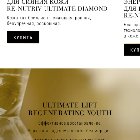
ДЛЯ СИЯНИЯ КОЖИ
ЭНЕ
RE-NUTRIV ULTIMATE DIAMOND
ДЛЯ 
RE‑N
Кожа как бриллиант: сияющая, ровная,
безупречная, роскошная.
Благод
технол
в коже
КУПИТЬ
КУП
ULTIMATE LIFT
REGENERATING YOUTH
Эффективное восстановление.
Упругая и подтянутая кожа без морщин.