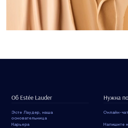
Об Estée Lauder
Нужна п
Эсте Лаудер, наша
Онлайн-чат
основательница
Карьера
Напишите н