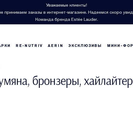
Уважаемые клиенты!
е принимаем заказы в интернет-магазине. Надеемся скоро увид
Команда бренда Estée Lauder.
АРКИ
RE-NUTRIV
AERIN
ЭКСКЛЮЗИВЫ
МИНИ-ФО
ы
умяна, бронзеры, хайлайте