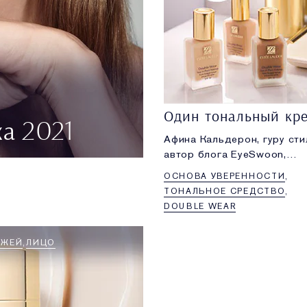
а 2021
Афина Кальдерон, гуру сти
автор блога
EyeSwoon
,
доказывает, что можно со
ОСНОВА УВЕРЕННОСТИ
бесконечное количество
ТОНАЛЬНОЕ СРЕДСТВО
вариантов макияжа, имея л
DOUBLE WEAR
одно основное средство. 
статье она тестирует наш 
ОЖЕЙ
ЛИЦО
популярный тональный кре
Double Wear.