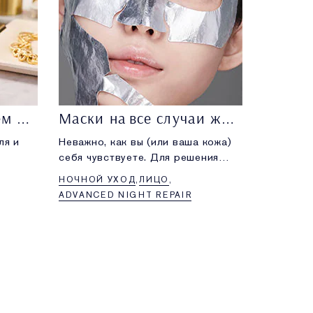
Один тональный крем — пять новых образов
Маски на все случаи жизни
ля и
Неважно, как вы (или ваша кожа)
себя чувствуете. Для решения
здавать
любой проблемы есть своя маска.
НОЧНОЙ УХОД
ЛИЦО
ADVANCED NIGHT REPAIR
ишь
В этой
самый
м