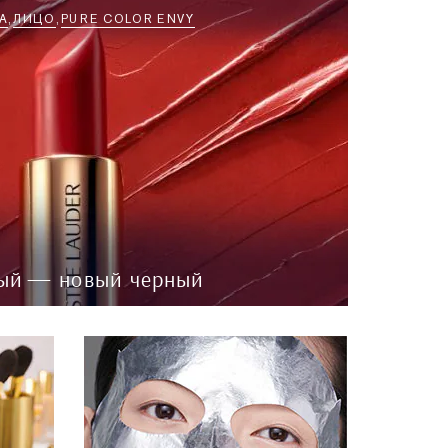
А
ЛИЦО
PURE COLOR ENVY
ый — новый черный