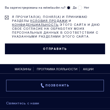
Вы зарегистрированы на esteelauder.ru?
Да
Нет
Я ПРОЧИТАЛ(А), ПОНЯЛ(А) И ПРИНИМАЮ
РАЗДЕЛЫ
УСЛОВИЯ ПРОДАЖИ
И
КОНФИДЕНЦИАЛЬНОСТЬ
ЭТОГО САЙТА И ДАЮ
СВОЕ СОГЛАСИЕ НА ОБРАБОТКУ МОИХ
ПЕРСОНАЛЬНЫХ ДАННЫХ В СООТВЕТСТВИИ С
УКАЗАННЫМИ РАЗДЕЛАМИ ЭТОГО САЙТА.
МАГАЗИНЫ
ПРОГРАММА ЛОЯЛЬНОСТИ
АКЦИИ
ПОЗВОНИТЬ
Свяжитесь с нами