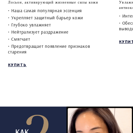
Лосьон, активирующий жизненные силы кожи
Увлажн
антиок
• Наша самая популярная эссенция
• Инте
• Укрепляет защитный барьер кожи
• Обес
• Глубоко увлажняет
вывод
• Нейтрализует раздражение
• Смягчает
КУПИ
• Предотвращает появление признаков
старения
КУПИТЬ
КАК