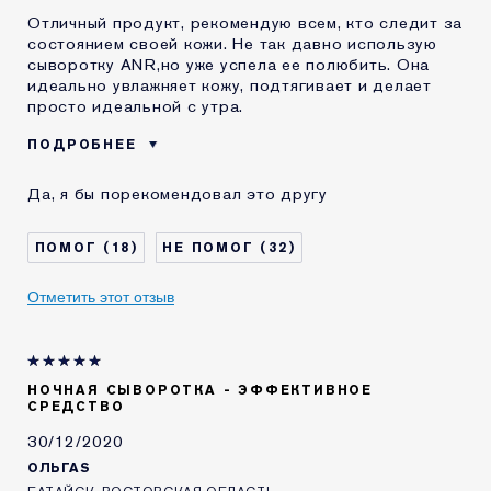
Отличный продукт, рекомендую всем, кто следит за
состоянием своей кожи. Не так давно использую
сыворотку ANR,но уже успела ее полюбить. Она
идеально увлажняет кожу, подтягивает и делает
просто идеальной с утра.
ПОДРОБНЕЕ
Возраст
55 - 64
Да, я бы порекомендовал это другу
Тип кожи
Нормальная / комбинированная
Проблема кожи
Лифтинг / Подтяжка
18
32
КАК ДАВНО ВЫ
более 20 лет
ЗНАКОМЫ С
Отметить этот отзыв
КОМЕТИКОЙ ESTEE
LAUDER?
Я получал(-а)
Да
миниатюру этого
продукта
НОЧНАЯ СЫВОРОТКА - ЭФФЕКТИВНОЕ
СРЕДСТВО
30/12/2020
ОЛЬГАS