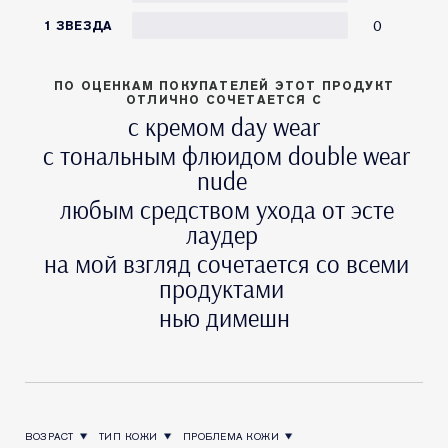
0
1 ЗВЕЗДА
ФАКТЫ
• Не содержит масел.
ПО ОЦЕНКАМ ПОКУПАТЕЛЕЙ ЭТОТ ПРОДУКТ
• Новый стеклянный флакон, который пригоден для
ОТЛИЧНО СОЧЕТАЕТСЯ С
переработки.
с кремом day wear
• Протестировано дерматологами.
с тональным флюидом double wear
• Протестировано офтальмологами.
nude
• Не вызывает появление акне и не забивает поры.
любым средством ухода от эсте
• Не содержит синтетических отдушек.
лаудер
ТИП КОЖИ
на мой взгляд сочетается со всеми
продуктами
Для всех типов кожи.
нью димешн
ВОЗРАСТ
ТИП КОЖИ
ПРОБЛЕМА КОЖИ