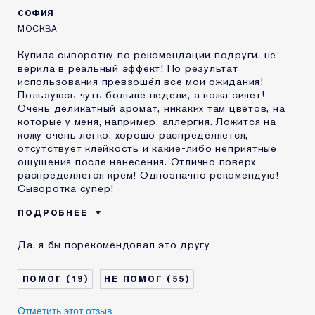
программы лояльности сайта
СОФИЯ
Estee Lauder
МОСКВА
Купила сыворотку по рекомендации подруги, не
верила в реальный эффект! Но результат
использования превзошёл все мои ожидания!
Пользуюсь чуть больше недели, а кожа сияет!
Очень деликатный аромат, никаких там цветов, на
которые у меня, например, аллергия. Ложится на
кожу очень легко, хорошо распределяется,
отсутствует клейкость и какие-либо неприятные
ощущения после нанесения. Отлично поверх
распределяется крем! Однозначно рекомендую!
Сыворотка супер!
ПОДРОБНЕЕ
Возраст
25 - 34
Да, я бы порекомендовал это другу
Тип кожи
Нормальная / комбинированная
Проблема кожи
Выравнивание тона
19
55
КАК ДАВНО ВЫ
2-5 лет
ЗНАКОМЫ С
Отметить этот отзыв
КОМЕТИКОЙ ESTEE