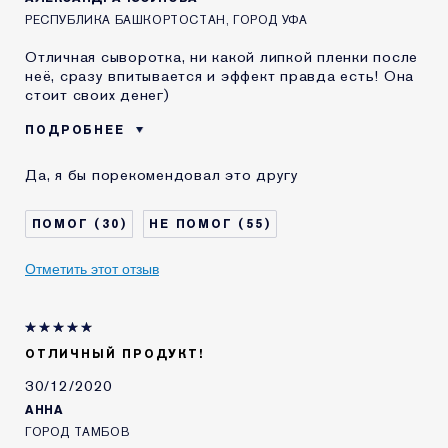
Estee Lauder
РЕСПУБЛИКА БАШКОРТОСТАН, ГОРОД УФА
Отличная сыворотка, ни какой липкой пленки после
неё, сразу впитывается и эффект правда есть! Она
стоит своих денег)
ПОДРОБНЕЕ
Возраст
25 - 34
Да, я бы порекомендовал это другу
Тип кожи
Сухая
Проблема кожи
Выравнивание тона
30
55
КАК ДАВНО ВЫ
2-5 лет
ЗНАКОМЫ С
Отметить этот отзыв
КОМЕТИКОЙ ESTEE
LAUDER?
Я получал(-а)
Нет
миниатюру этого
продукта
ОТЛИЧНЫЙ ПРОДУКТ!
30/12/2020
АННА
ГОРОД ТАМБОВ