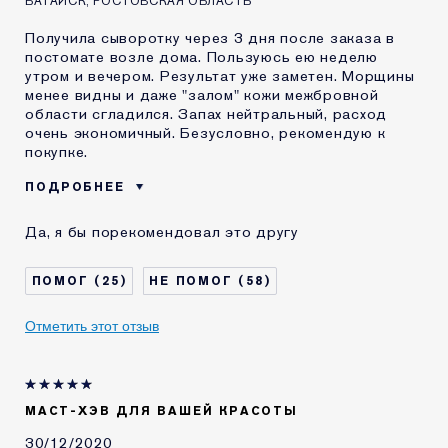
БАТАЙСК, РОСТОВСКАЯ ОБЛАСТЬ
Получила сыворотку через 3 дня после заказа в
постомате возле дома. Пользуюсь ею неделю
утром и вечером. Результат уже заметен. Морщины
менее видны и даже "залом" кожи межбровной
области сгладился. Запах нейтральный, расход
очень экономичный. Безусловно, рекомендую к
покупке.
ПОДРОБНЕЕ
Возраст
45 - 54
Да, я бы порекомендовал это другу
Тип кожи
Нормальная / комбинированная
Проблема кожи
Выравнивание тона
25
58
КАК ДАВНО ВЫ
Менее 1 года
ЗНАКОМЫ С
Отметить этот отзыв
КОМЕТИКОЙ ESTEE
LAUDER?
Я получал(-а)
Нет
миниатюру этого
продукта
МАСТ-ХЭВ ДЛЯ ВАШЕЙ КРАСОТЫ
E-List
Я являюсь участником
30/12/2020