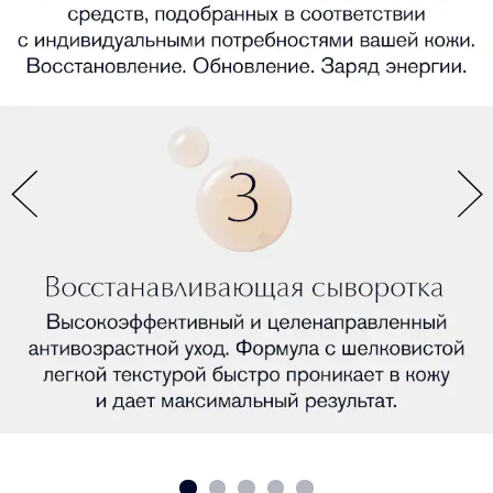
уменьшается.
88% женщин отметили, что кожа выглядит более
(1)
молодой.
(2)
ОДИН ФЛАКОН
89% женщин отметили повышение упругости
(1)
кожи.
Кожа выглядит здоровой, имеет тонус и
жизненную силу.
А также, со временем, поры становятся менее
заметными.
НАША СЫВОРОТКА № 1 ДЛЯ КАЖДОГО
Advanced Night Repair воздействует на процесс
ночного восстановления кожи, заметно обновляя
ее. Она работает днем и ночью и помогает
упорядочить естественный ритм восстановления и