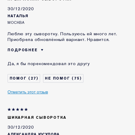
E-List
Я являюсь участником
30/12/2020
программы лояльности сайта
НАТАЛЬЯ
Estee Lauder
МОСКВА
Люблю эту сыворотку. Пользуюсь ей много лет.
Приобрела обновлённый вариант. Нравится.
ПОДРОБНЕЕ
Возраст
35 - 44
Да, я бы порекомендовал это другу
Тип кожи
Сухая
Проблема кожи
Выравнивание тона
27
75
КАК ДАВНО ВЫ
5-10 лет
ЗНАКОМЫ С
Отметить этот отзыв
КОМЕТИКОЙ ESTEE
LAUDER?
Я получал(-а)
Нет
миниатюру этого
продукта
ШИКАРНАЯ СЫВОРОТКА
E-List
Я являюсь участником
30/12/2020
программы лояльности сайта
АЛЕКСАНДРА ЮСУПОВА