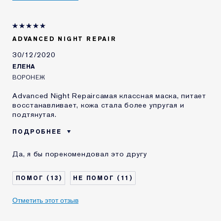
LAUDER?
Я получал(-а)
Нет
миниатюру этого
продукта
ADVANCED NIGHT REPAIR
E-List
Я являюсь участником
30/12/2020
программы лояльности сайта
ЕЛЕНА
Estee Lauder
ВОРОНЕЖ
Advanced Night Repairсамая классная маска, питает
восстанавливает, кожа стала более упругая и
подтянутая.
ПОДРОБНЕЕ
Возраст
35 - 44
Да, я бы порекомендовал это другу
Тип кожи
Нормальная / комбинированная
Проблема кожи
Выравнивание тона
13
11
КАК ДАВНО ВЫ
1-2 года
ЗНАКОМЫ С
Отметить этот отзыв
КОМЕТИКОЙ ESTEE
LAUDER?