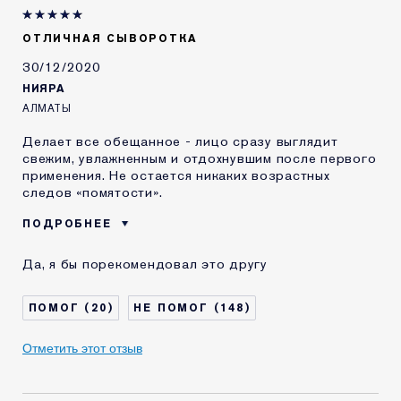
Я получал(-а)
Да
миниатюру этого
продукта
ОТЛИЧНАЯ СЫВОРОТКА
30/12/2020
НИЯРА
АЛМАТЫ
Делает все обещанное - лицо сразу выглядит
свежим, увлажненным и отдохнувшим после первого
применения. Не остается никаких возрастных
следов «помятости».
ПОДРОБНЕЕ
Возраст
55 - 64
Да, я бы порекомендовал это другу
Тип кожи
Нормальная / комбинированная
Проблема кожи
Лифтинг / Подтяжка
20
148
КАК ДАВНО ВЫ
Менее 1 года
ЗНАКОМЫ С
Отметить этот отзыв
КОМЕТИКОЙ ESTEE
LAUDER?
Я получал(-а)
Нет