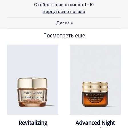
миниатюру этого
Отображение отзывов
1-10
продукта
Вернуться в начало
E-List
Я являюсь участником
программы лояльности сайта
Далее
»
Estee Lauder
Посмотреть еще
Revitalizing
Advanced Night