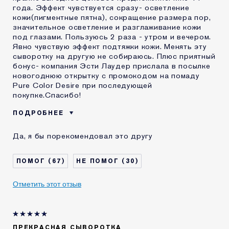
года. Эффект чувствуется сразу- осветление
кожи(пигментные пятна), сокращение размера пор,
значительное осветление и разглаживание кожи
под глазами. Пользуюсь 2 раза - утром и вечером.
Явно чувствую эффект подтяжки кожи. Менять эту
сыворотку на другую не собираюсь. Плюс приятный
бонус- компания Эсти Лаудер прислала в посылке
новогоднюю открытку с промокодом на помаду
Pure Color Desire при последующей
покупке.Спасибо!
ПОДРОБНЕЕ
Возраст
45 - 54
Да, я бы порекомендовал это другу
Тип кожи
Нормальная / комбинированная
Проблема кожи
Выравнивание тона
67
30
КАК ДАВНО ВЫ
10-20 лет
ЗНАКОМЫ С
Отметить этот отзыв
КОМЕТИКОЙ ESTEE
LAUDER?
Я получал(-а)
Нет
миниатюру этого
продукта
ПРЕКРАСНАЯ СЫВОРОТКА