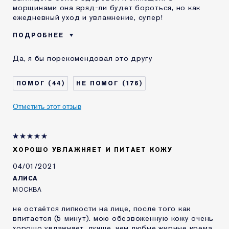
морщинами она вряд-ли будет бороться, но как
ежедневный уход и увлажнение, супер!
ПОДРОБНЕЕ
Возраст
25 - 34
Да, я бы порекомендовал это другу
Тип кожи
Нормальная / комбинированная
Проблема кожи
Выравнивание тона
44
176
КАК ДАВНО ВЫ
1-2 года
ЗНАКОМЫ С
Отметить этот отзыв
КОМЕТИКОЙ ESTEE
LAUDER?
Я получал(-а)
Нет
миниатюру этого
продукта
ХОРОШО УВЛАЖНЯЕТ И ПИТАЕТ КОЖУ
04/01/2021
АЛИСА
МОСКВА
не остаётся липкости на лице, после того как
впитается (5 минут). мою обезвоженную кожу очень
хорошо увлажняет, лучше, чем любые жирные крема