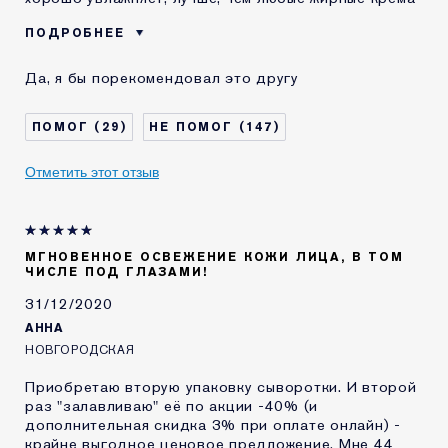
ПОДРОБНЕЕ
Возраст
18 - 24
Да, я бы порекомендовал это другу
Тип кожи
Сухая
Проблема кожи
Выравнивание тона
29
147
КАК ДАВНО ВЫ
2-5 лет
ЗНАКОМЫ С
Отметить этот отзыв
КОМЕТИКОЙ ESTEE
LAUDER?
Я получал(-а)
Да
миниатюру этого
продукта
МГНОВЕННОЕ ОСВЕЖЕНИЕ КОЖИ ЛИЦА, В ТОМ
ЧИСЛЕ ПОД ГЛАЗАМИ!
E-List
Я являюсь участником
программы лояльности сайта
31/12/2020
Estee Lauder
АННА
НОВГОРОДСКАЯ
Приобретаю вторую упаковку сыворотки. И второй
раз "залавливаю" её по акции -40% (и
дополнительная скидка 3% при оплате онлайн) -
крайне выгодное ценовое предложение. Мне 44