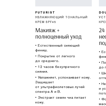
FUTURIST
DO
УВЛАЖНЯЮЩИЙ ТОНАЛЬНЫЙ
УС
КРЕМ SPF45
КРЕ
Макияж +
24
полноценный уход
не
по
• Естественный сияющий
финиш.
• Е
• Покрытие от легкого
фин
до среднего.
• П
• 12 часов безупречного
до 
сияния.
• Ш
• Увлажняет, успокаивает кожу.
отт
Защищает
• Н
от ультрафиолетовых лучей
и у
спектра A и B.
пот
• Экстракт семян чиа питает
• Ф
кожу.
мас