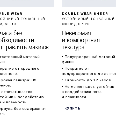
UBLE WEAR
DOUBLE WEAR SHEER
ТОЙЧИВЫЙ ТОНАЛЬНЫЙ
УСТОЙЧИВЫЙ ТОНАЛЬНЫЙ
М, SPF10
ФЛЮИД SPF20
 часа без
Невесомая
обходимости
и комфортная
дправлять макияж
текстура
стественный матовый
• Полупрозрачный матовый
иш.
финиш.
окрытие от среднего
• Покрытие от
плотного.
полупрозрачного до легког
ирокая палитра: 35
• Cтойкость до 12 часов.
енков.
• Не меняет цвет, устойчив
е отпечатывается
к воздействию пота
стойчив к воздействию
и влажности.
а и влажности.
ормула без содержания
КУПИТЬ
ел.