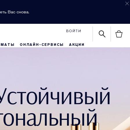
еть Вас снова.
ВОЙТИ
РМАТЫ
ОНЛАЙН-СЕРВИСЫ
АКЦИИ
Устойчивый
тональный