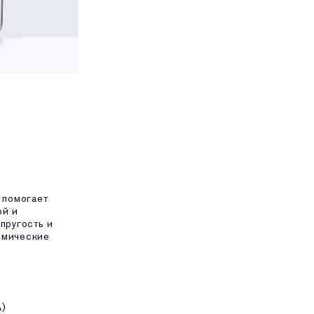
 помогает
ой и
пругость и
имические
A)