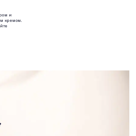
ром и
м кремом.
уйте
?