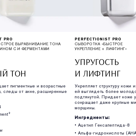
T PRO
PERFECTIONIST PRO
ЫСТРОЕ ВЫРАВНИВАНИЕ ТОНА
СЫВОРОТКА «БЫСТРОЕ
ИНОМ C И ФЕРМЕНТАМИ
УКРЕПЛЕНИЕ + ЛИФТИНГ»
УПРУГОСТЬ
ЫЙ ТОН
И ЛИФТИНГ
щает пигментные и возрастные
Укрепляет структуру кожи и
и, следы от акне, расширенные
ей выглядеть более молод
подтянутой. Придает коже у
сокращает даже крупные м
:
морщины.
ment²
Ингредиенты:
• Ацетил Гексапептида-8
ты
• Альфа-гидрокислоты (AH