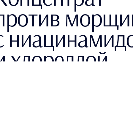
против морщи
с ниацинамид
и хлореллой
ПОДРОБНЕЕ