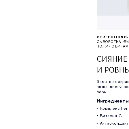
PERFECTIONIS
СЫВОРОТКА «Б
КОЖИ» С ВИТАМ
СИЯНИЕ
И РОВН
Заметно сокра
пятна, веснушк
поры.
Ингредиенты
• Комплекс Fer
• Витамин C
• Антиоксидан