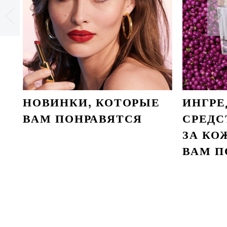
НОВИНКИ, КОТОРЫЕ
ИНГР
ВАМ ПОНРАВЯТСЯ
СРЕДС
ЗА КО
ВАМ П