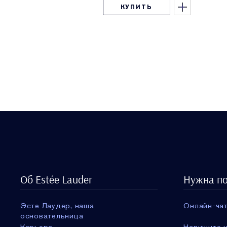
КУПИТЬ
Об Estée Lauder
Нужна п
Эсте Лаудер, наша
Онлайн-чат
основательница