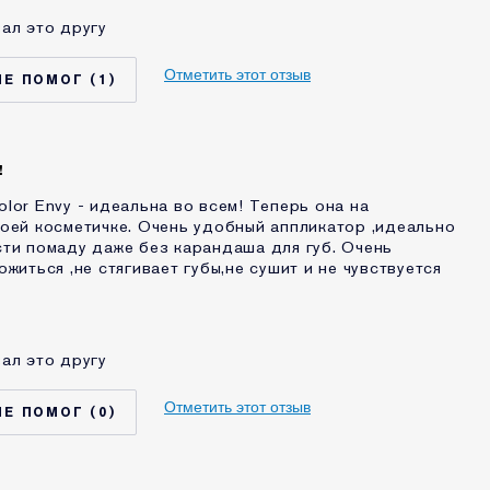
ал это другу
25 - 34
Нормальная / комбинированная
Отметить этот отзыв
1
Защита от воздействия окружающей
среды
МЫ С КОМЕТИКОЙ
1-2 года
ру этого
!
Нет
lor Envy - идеальна во всем! Теперь она на
оей косметичке. Очень удобный аппликатор ,идеально
ти помаду даже без карандаша для губ. Очень
житься ,не стягивает губы,не сушит и не чувствуется
ал это другу
35 - 44
Нормальная / комбинированная
Отметить этот отзыв
0
Выравнивание тона
МЫ С КОМЕТИКОЙ
5-10 лет