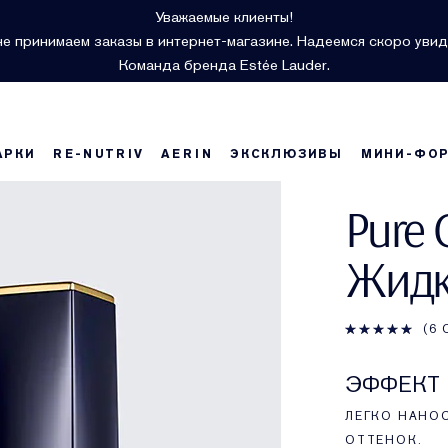
Уважаемые клиенты!
е принимаем заказы в интернет-магазине. Надеемся скоро увид
Команда бренда Estée Lauder.
АРКИ
RE-NUTRIV
AERIN
ЭКСКЛЮЗИВЫ
МИНИ-ФО
Pure 
Жидк
6
ЭФФЕКТ
ЛЕГКО НАНО
ОТТЕНОК.