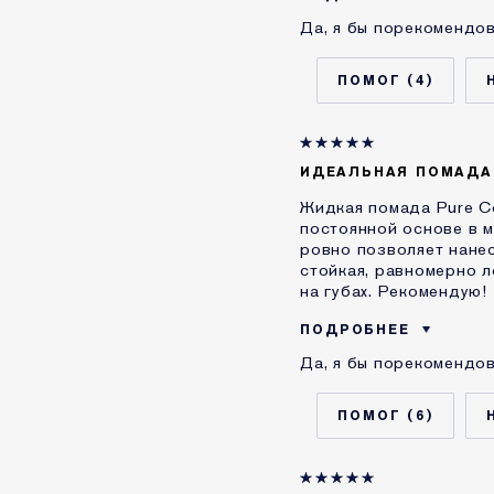
Да, я бы порекомендов
Возраст
Тип кожи
4
Проблема кожи
КАК ДАВНО ВЫ ЗНАКО
ESTEE LAUDER?
Я получал(-а) миниатю
ИДЕАЛЬНАЯ ПОМАДА
продукта
Жидкая помада Pure Co
постоянной основе в м
ровно позволяет нанес
стойкая, равномерно ло
на губах. Рекомендую!
ПОДРОБНЕЕ
Да, я бы порекомендов
Возраст
Тип кожи
6
Проблема кожи
КАК ДАВНО ВЫ ЗНАКО
ESTEE LAUDER?