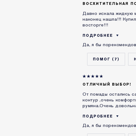
Я получал(-а) миниатю
ВОСХИТИТЕЛЬНАЯ П
продукта
Давно искала жидкую м
E-List
наконец нашла!!! Купи
восторге!!!
ПОДРОБНЕЕ
Да, я бы порекомендов
Возраст
Тип кожи
7
Проблема кожи
КАК ДАВНО ВЫ ЗНАКО
ESTEE LAUDER?
Я получал(-а) миниатю
ОТЛИЧНЫЙ ВЫБОР!
продукта
От помады остались са
контур ,очень комфорт
румяна.Очень довольн
ПОДРОБНЕЕ
Да, я бы порекомендов
Возраст
Тип кожи