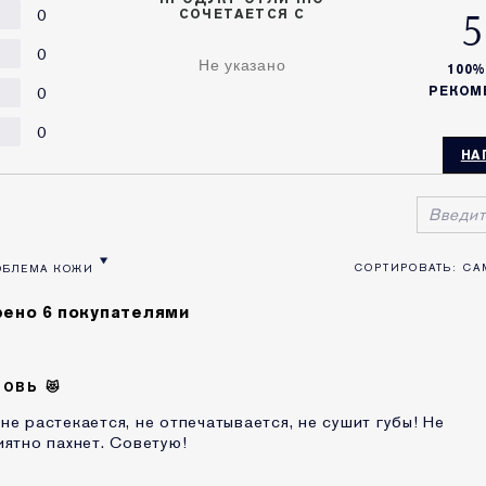
5
0
СОЧЕТАЕТСЯ С
0
Не указано
100
0
РЕКОМ
0
НА
ОБЛЕМА КОЖИ
ВОЗРАСТ
ТЗЫВЫ ПО ТИП КОЖИ
ЛЬТРОВАТЬ ОТЗЫВЫ ПО ПРОБЛЕМА КОЖИ
ено 6 покупателями
ОВЬ 😻
не растекается, не отпечатывается, не сушит губы! Не
иятно пахнет. Советую!