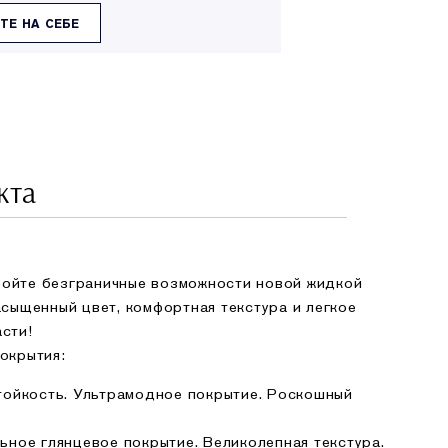
ТЕ НА СЕБЕ
кта
ройте безграничные возможности новой жидкой
асыщенный цвет, комфортная текстура и легкое
сти!
окрытия:
тойкость. Ультрамодное покрытие. Роскошный
ьное глянцевое покрытие. Великолепная текстура.