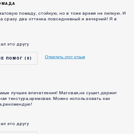
ру этого
Нет
ОМАДА
атовую помаду, стойкую, но в тоже время не липкую. И
Я являюсь участником программы
ла сразу два оттенка повседневный и вечерний! Я в
лояльности сайта Estee Lauder
ал это другу
25 - 34
Нормальная / комбинированная
Отметить этот отзыв
0
Другая
МЫ С КОМЕТИКОЙ
2-5 лет
ру этого
Нет
мые лучшие впечатления! Матовая,не сушит,держит
ная текстура,кремовая. Можно использовать как
а,рекомендую!
ал это другу
35 - 44
Нормальная / комбинированная