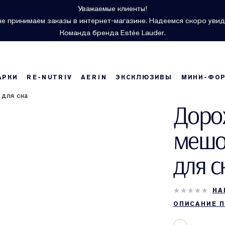
Уважаемые клиенты!
е принимаем заказы в интернет-магазине. Надеемся скоро увид
Команда бренда Estée Lauder.
АРКИ
RE-NUTRIV
AERIN
ЭКСКЛЮЗИВЫ
МИНИ-ФО
Доро
мешо
для с
НА
ОПИСАНИЕ 