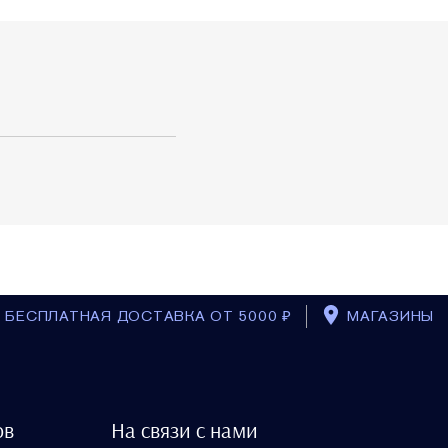
БЕСПЛАТНАЯ ДОСТАВКА ОТ 5000 ₽
МАГАЗИНЫ
BACK_TO_T
Дорожный кейс с
ов
На связи с нами
мешочком и маской для
сна