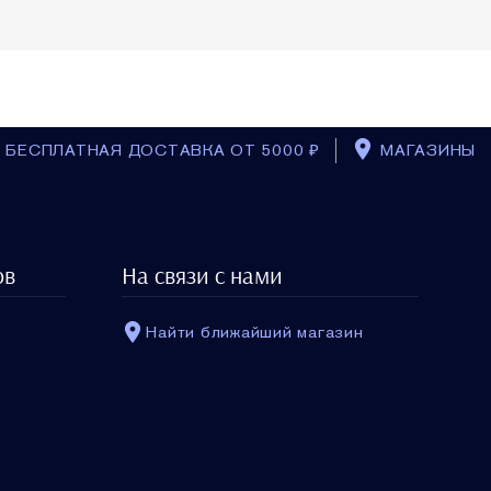
БЕСПЛАТНАЯ ДОСТАВКА ОТ 5000 ₽
МАГАЗИНЫ
BACK_TO_T
Сумка кросс-боди
ов
На связи с нами
$0.00
Найти ближайший магазин
ШТ: 1
В КОРЗИНУ
ы