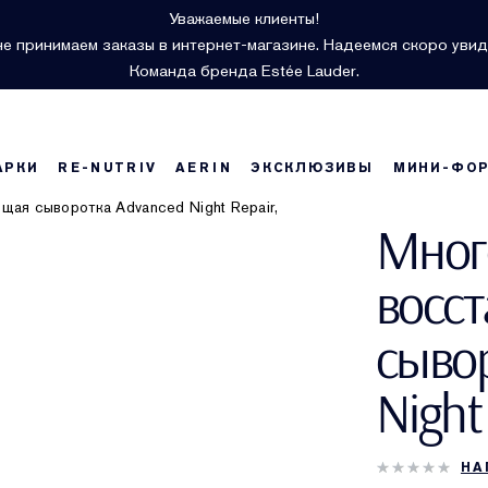
Уважаемые клиенты!
е принимаем заказы в интернет-магазине. Надеемся скоро увид
Команда бренда Estée Lauder.
АРКИ
RE-NUTRIV
AERIN
ЭКСКЛЮЗИВЫ
МИНИ-ФО
Мног
восс
сыво
Night 
НА