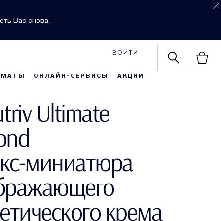
еть Вас снова.
ВОЙТИ
РМАТЫ
ОНЛАЙН-СЕРВИСЫ
АКЦИИ
triv Ultimate
ond
кс-миниатюра
бражающего
етического крема