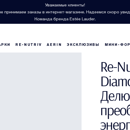
Уважаемые клиенты!
е принимаем заказы в интернет-магазине. Надеемся скоро увид
Команда бренда Estée Lauder.
АРКИ
RE-NUTRIV
AERIN
ЭКСКЛЮЗИВЫ
МИНИ-ФО
Re-Nu
Diam
Делю
прео
энерг