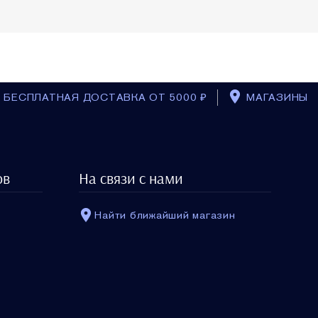
БЕСПЛАТНАЯ ДОСТАВКА ОТ 5000 ₽
МАГАЗИНЫ
BACK_TO_T
Re-Nutriv Ultimate Diamond
Делюкс-миниатюра
ов
На связи с нами
преображающего
энергетического крема
7 мл
$0.00
Найти ближайший магазин
ШТ: 1
В КОРЗИНУ
ы