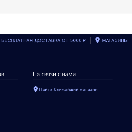
БЕСПЛАТНАЯ ДОСТАВКА ОТ 5000 ₽
МАГАЗИНЫ
Косметичка с набором из 7
ов
На связи с нами
миниатюр
$0.00
Найти ближайший магазин
ШТ: 1
В КОРЗИНУ
ы