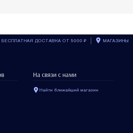
БЕСПЛАТНАЯ ДОСТАВКА ОТ 5000 ₽
МАГАЗИНЫ
BACK_TO_T
Косметичка с
ов
На связи с нами
миниатюрами
$0.00
Найти ближайший магазин
ШТ: 1
В КОРЗИНУ
ы