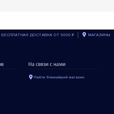
БЕСПЛАТНАЯ ДОСТАВКА ОТ 5000 ₽
МАГАЗИНЫ
BACK_TO_T
Косметичка
ов
На связи с нами
$0.00
Найти ближайший магазин
ШТ: 1
В КОРЗИНУ
ы