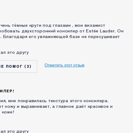
очень тёмные круги под глазами , мои визажист
обовать двухсторонний консилер от Estée Lauder. Он
. Благодаря его увлажняющей базе не пересушивает
ал это другу
Отметить этот отзыв
3
ИЛЕР!
ия, мне понравилась текстура этого консилера.
т кожу и выравнивает, а главное даёт красивое и
 коже!
ал это другу
ЕЛЕЙ ЭТОТ
Futurist