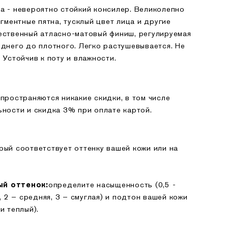
а - невероятно стойкий консилер. Великолепно
игментные пятна, тусклый цвет лица и другие
ественный атласно-матовый финиш, регулируемая
еднего до плотного. Легко растушевывается. Не
 Устойчив к поту и влажности.
пространяются никакие скидки, в том числе
ьности и скидка 3% при оплате картой.
рый соответствует оттенку вашей кожи или на
определите насыщенность (0,5 -
ый оттенок:
, 2 – средняя, 3 – смуглая) и подтон вашей кожи
и теплый).