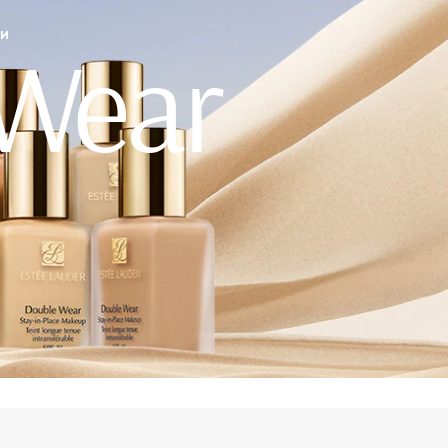
 Wear
ТИ