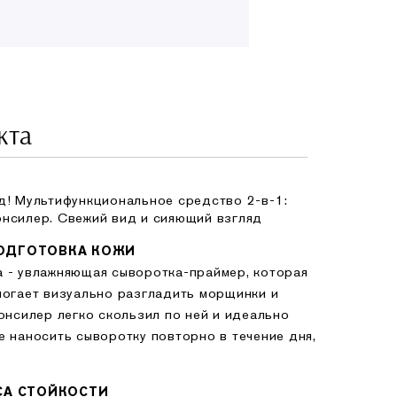
кта
д! Мультифункциональное средство 2-в-1:
нсилер. Свежий вид и сияющий взгляд
ПОДГОТОВКА КОЖИ
 - увлажняющая сыворотка-праймер, которая
могает визуально разгладить морщинки и
онсилер легко скользил по ней и идеально
е наносить сыворотку повторно в течение дня,
АСА СТОЙКОСТИ