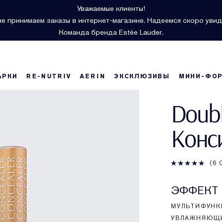
Уважаемые клиенты!
е принимаем заказы в интернет-магазине. Надеемся скоро увид
Команда бренда Estée Lauder.
АРКИ
RE-NUTRIV
AERIN
ЭКСКЛЮЗИВЫ
МИНИ-ФО
Doub
Конс
6
ЭФФЕКТ
МУЛЬТИФУНКЦ
УВЛАЖНЯЮЩИ