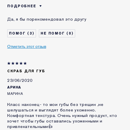
ПОДРОБНЕЕ
ПО ОЦЕНКАМ
Восстанавливающим Ночным
Да, я бы порекомендовал это другу
ПОКУПАТЕЛЕЙ ЭТОТ
Бальзамом Для Губ От Эс
ПРОДУКТ ОТЛИЧНО
СОЧЕТАЕТСЯ С
3
0
Возраст
45 - 54
Тип кожи
Сухая
Отметить этот отзыв
Проблема кожи
Другая
КАК ДАВНО ВЫ
5-10 лет
ЗНАКОМЫ С
КОМЕТИКОЙ ESTEE
СКРАБ ДЛЯ ГУБ
LAUDER?
23/06/2020
Я получал(-а)
Нет
миниатюру этого
АРИНА
продукта
МАРИНА
Класс наконец- то мои губы без трещин ,не
шелушаться и выглядят более ухоженно.
Комфортная текстура. Очень нужный продукт, кто
хочет чтобы губы оставались ухоженными и
привлекательными👍