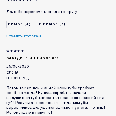
ПОДРОБНЕЕ
Возраст
25 - 34
Да, я бы порекомендовал это другу
4
0
Отметить этот отзыв
ЗАБУДЬТЕ О ПРОБЛЕМЕ!
25/06/2020
ЕЛЕНА
Н.НОВГОРОД
Летом,так же как и зимой,наши губы требуют
особого ухода! Купила скраб,т.к. начали
шелушиться губы,перестал нравится внешний вид
губ! Результат превзошел ожидания,губы
выровнялись,шелушения ушли,контур стал четким!
Рекомендую к покупке!