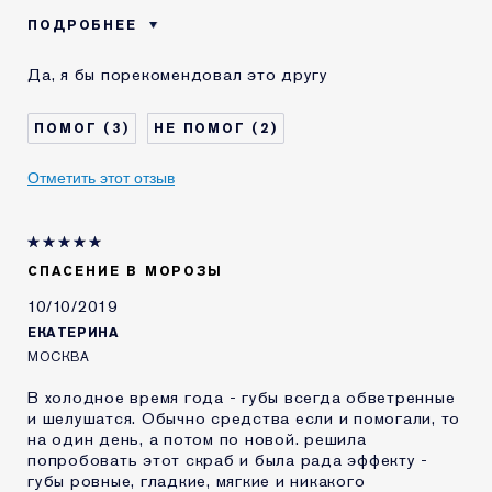
ПОДРОБНЕЕ
Возраст
25 - 34
Да, я бы порекомендовал это другу
Тип кожи
Нормальная / комбинированная
Проблема кожи
Выравнивание тона
3
2
КАК ДАВНО ВЫ
1-2 года
ЗНАКОМЫ С
Отметить этот отзыв
КОМЕТИКОЙ ESTEE
LAUDER?
Я получал(-а)
Да
миниатюру этого
продукта
СПАСЕНИЕ В МОРОЗЫ
10/10/2019
ЕКАТЕРИНА
МОСКВА
В холодное время года - губы всегда обветренные
и шелушатся. Обычно средства если и помогали, то
на один день, а потом по новой. решила
попробовать этот скраб и была рада эффекту -
губы ровные, гладкие, мягкие и никакого