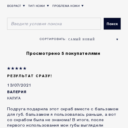
Состав продукта может измениться. Пожалуйста,
ВОЗРАСТ
ТИП КОЖИ
ПРОБЛЕМА КОЖИ
смотрите актуальный состав на упаковке продукта.
ФИЛЬТРОВАТЬ ОТЗЫВЫ ПО ВОЗРАСТ
ФИЛЬТРОВАТЬ ОТЗЫВЫ ПО ТИП КОЖИ
ФИЛЬТРОВАТЬ ОТЗЫВЫ ПО ПРОБЛЕМА КОЖИ
Просмотрено 5 покупателями
РЕЗУЛЬТАТ СРАЗУ!
13/07/2021
ВАЛЕРИЯ
КАЛУГА
Подруга подарила этот скраб вместе с бальзамом
для губ. бальзамом я пользовалась раньше, а вот
со скрабом была не знакома! В итоге, после
первого использования мои губы выглядели