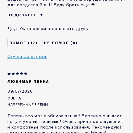
для средства 2 в 1! Буду брать еще ❤
ПОДРОБНЕЕ
Возраст
25 - 34
Да, я бы порекомендовал это другу
Тип кожи
Сухая
Проблема кожи
Защита от воздействия
17
0
окружающей среды
КАК ДАВНО ВЫ
2-5 лет
ЗНАКОМЫ С
Отметить этот отзыв
КОМЕТИКОЙ ESTEE
LAUDER?
Я получал(-а)
Да
миниатюру этого
ЛЮБИМАЯ ПЕНКА
продукта
09/07/2020
СВЕТА
НАБЕРЕЖНЫЕ ЧЕЛНЫ
Теперь это моя любимая пенка!!!Бережно очищает
кожу и удаляет макияж!! Очень приятные ощущения
и комфортные после использования. Рекомендую!
кстати можно еще использовать как Маска)