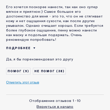
Его хочется поскорее нанести, так как оно супер
мягкое и приятное:) Самое большое его
достоинство для меня - это то, что он не стягивает
кожу и нет ощущения сухости, как после других
умывалок. Однако очищает хорошо. Если требуется
более глубокое ощущение, пенку можно нанести
как маску и подольше подержать. Очень
рекомендую попробовать!
ПОДРОБНЕЕ
Возраст
18 - 24
Да, я бы порекомендовал это другу
Тип кожи
Нормальная / комбинированная
Проблема кожи
Другая
9
38
КАК ДАВНО ВЫ
2-5 лет
ЗНАКОМЫ С
Отметить этот отзыв
КОМЕТИКОЙ ESTEE
LAUDER?
Я получал(-а)
Нет
миниатюру этого
Отображение отзывов
1-10
продукта
Вернуться в начало