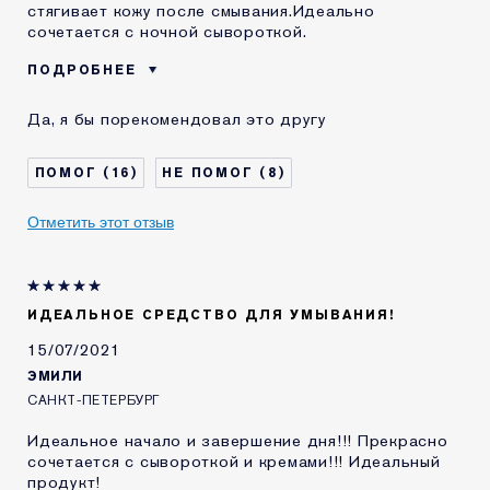
стягивает кожу после смывания.Идеально
сочетается с ночной сывороткой.
ПОДРОБНЕЕ
Возраст
35 - 44
Да, я бы порекомендовал это другу
Тип кожи
Нормальная / комбинированная
Проблема кожи
Лифтинг / Подтяжка
16
8
КАК ДАВНО ВЫ
5-10 лет
ЗНАКОМЫ С
Отметить этот отзыв
КОМЕТИКОЙ ESTEE
LAUDER?
Я получал(-а)
Нет
миниатюру этого
продукта
ИДЕАЛЬНОЕ СРЕДСТВО ДЛЯ УМЫВАНИЯ!
15/07/2021
ЭМИЛИ
САНКТ-ПЕТЕРБУРГ
Идеальное начало и завершение дня!!! Прекрасно
сочетается с сывороткой и кремами!!! Идеальный
продукт!