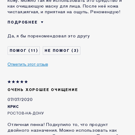
кожу. Можно так же использовать это средство и
как очищающую маску для лица. После неё кожа
чистая,мягкая, и приятная на ощупь. Рекомендую!
ПОДРОБНЕЕ
Возраст
25 - 34
Да, я бы порекомендовал это другу
Тип кожи
Нормальная / комбинированная
Проблема кожи
Выравнивание тона
11
3
КАК ДАВНО ВЫ
2-5 лет
ЗНАКОМЫ С
Отметить этот отзыв
КОМЕТИКОЙ ESTEE
LAUDER?
Я получал(-а)
Да
миниатюру этого
продукта
ОЧЕНЬ ХОРОШЕЕ ОЧИЩЕНИЕ
07/07/2020
КРИС
РОСТОВ-НА-ДОНУ
Отличная пенка! Подкупило то, что продукт
двойного назначения. Можно использовать как