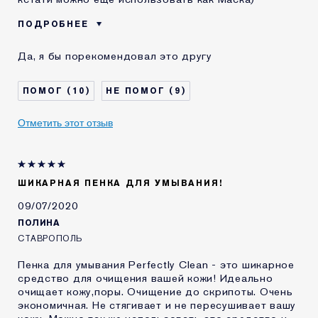
ПОДРОБНЕЕ
Возраст
25 - 34
Да, я бы порекомендовал это другу
Тип кожи
Другая
КАК ДАВНО ВЫ
5-10 лет
10
9
ЗНАКОМЫ С
КОМЕТИКОЙ ESTEE
LAUDER?
Отметить этот отзыв
Я получал(-а)
Да
миниатюру этого
продукта
ШИКАРНАЯ ПЕНКА ДЛЯ УМЫВАНИЯ!
09/07/2020
ПОЛИНА
СТАВРОПОЛЬ
Пенка для умывания Perfectly Clean - это шикарное
средство для очищения вашей кожи! Идеально
очищает кожу,поры. Очищение до скрипоты. Очень
экономичная. Не стягивает и не пересушивает вашу