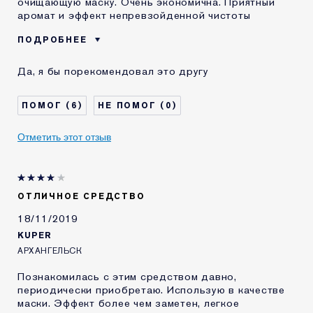
очищающую маску. Очень экономична. Приятный
аромат и эффект непревзойденной чистоты
ПОДРОБНЕЕ
Возраст
35 - 44
Да, я бы порекомендовал это другу
Тип кожи
Нормальная / комбинированная
Проблема кожи
Другая
6
0
КАК ДАВНО ВЫ
5-10 лет
ЗНАКОМЫ С
Отметить этот отзыв
КОМЕТИКОЙ ESTEE
LAUDER?
Я получал(-а)
Да
миниатюру этого
продукта
ОТЛИЧНОЕ СРЕДСТВО
18/11/2019
KUPER
АРХАНГЕЛЬСК
Познакомилась с этим средством давно,
периодически приобретаю. Использую в качестве
маски. Эффект более чем заметен, легкое