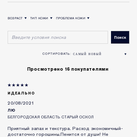
Очищает кожу, образуя густую пену. 3-минутная
очищающая маска.
ВОЗРАСТ
ТИП КОЖИ
ПРОБЛЕМА КОЖИ
ФИЛЬТРОВАТЬ ОТЗЫВЫ ПО ВОЗРАСТ
ФИЛЬТРОВАТЬ ОТЗЫВЫ ПО ТИП КОЖИ
ФИЛЬТРОВАТЬ ОТЗЫВЫ ПО ПРОБЛЕМА КОЖИ
Подходит для всех типов кожи. Идеально подходит
для нормальной/комбинированной кожи.
Нормальная и комбинированная кожа
Многофункциональное средство
Мягкое ежедневное очищение
Глубокое очищение дважды в неделю
Просмотрено 16 покупателями
Освежающая пенка
Протестировано дерматологами
ИДЕАЛЬНО
Протестировано офтальмологами
20/08/2021
ЛЮ
БЕЛГОРОДСКАЯ ОБЛАСТЬ СТАРЫЙ ОСКОЛ
Приятный запах и текстура. Расход экономичный-
достаточно горошины.Пенится от души! Не