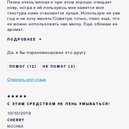
Пенка очень мягкая и при этом хорошо очищает
кожу, когда я ей пользуюсь мне кажется моя
текстура кожи становится лучше. Использую ее уже
год и не хочу менять!Советую точно, плюс ещё, что
ее можно использовать как маску. Ещё обожаю ее
аромат.
ПОДРОБНЕЕ
Возраст
25 - 34
Да, я бы порекомендовал это другу
Тип кожи
Нормальная / комбинированная
Проблема кожи
Другая
12
3
КАК ДАВНО ВЫ
2-5 лет
ЗНАКОМЫ С
Отметить этот отзыв
КОМЕТИКОЙ ESTEE
LAUDER?
Я получал(-а)
Нет
миниатюру этого
продукта
С ЭТИМ СРЕДСТВОМ НЕ ЛЕНЬ УМЫВАТЬСЯ!
10/10/2019
CHERRY
МОСКВА