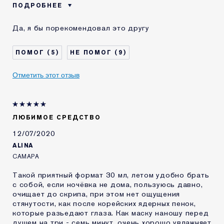
ПОДРОБНЕЕ
Возраст
35 - 44
Да, я бы порекомендовал это другу
5
9
Отметить этот отзыв
ЛЮБИМОЕ СРЕДСТВО
12/07/2020
ALINA
САМАРА
Такой приятный формат 30 мл, летом удобно брать
с собой, если ночёвка не дома, пользуюсь давно,
очищает до скрипа, при этом нет ощущения
стянутости, как после корейских ядерных пенок,
которые разьедают глаза. Как маску наношу перед
душем на три - семь минут, очень хорошо увлажняет