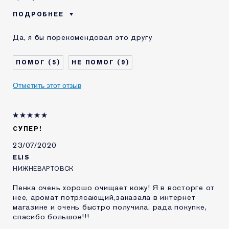
ПОДРОБНЕЕ
Возраст
45 - 54
Да, я бы порекомендовал это другу
Тип кожи
Нормальная / комбинированная
Проблема кожи
Защита от воздействия
5
9
окружающей среды
КАК ДАВНО ВЫ
1-2 года
ЗНАКОМЫ С
Отметить этот отзыв
КОМЕТИКОЙ ESTEE
LAUDER?
Я получал(-а)
Да
миниатюру этого
СУПЕР!
продукта
23/07/2020
E-List
Я являюсь участником
программы лояльности сайта
ELIS
Estee Lauder
НИЖНЕВАРТОВСК
Пенка очень хорошо очищает кожу! Я в восторге от
нее, аромат потрясающий,заказала в интернет
магазине и очень быстро получила, рада покупке,
спасибо большое!!!