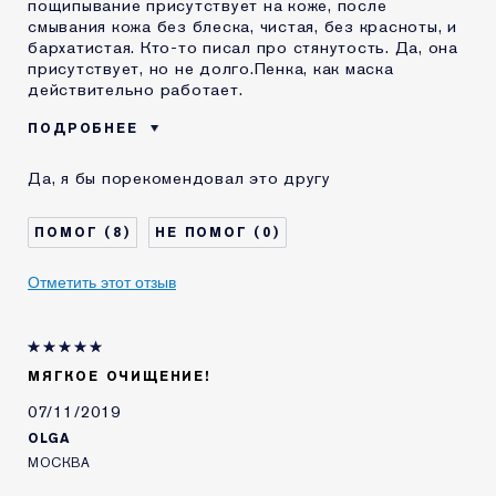
пощипывание присутствует на коже, после
смывания кожа без блеска, чистая, без красноты, и
бархатистая. Кто-то писал про стянутость. Да, она
присутствует, но не долго.Пенка, как маска
действительно работает.
ПОДРОБНЕЕ
Возраст
35 - 44
Да, я бы порекомендовал это другу
Тип кожи
Нормальная / комбинированная
Проблема кожи
Лифтинг / Подтяжка
8
0
КАК ДАВНО ВЫ
5-10 лет
ЗНАКОМЫ С
Отметить этот отзыв
КОМЕТИКОЙ ESTEE
LAUDER?
Я получал(-а)
Да
миниатюру этого
продукта
МЯГКОЕ ОЧИЩЕНИЕ!
07/11/2019
OLGA
МОСКВА