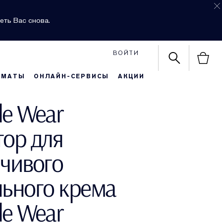
еть Вас снова.
ВОЙТИ
РМАТЫ
ОНЛАЙН-СЕРВИСЫ
АКЦИИ
le Wear
тор для
йчивого
льного крема
le Wear