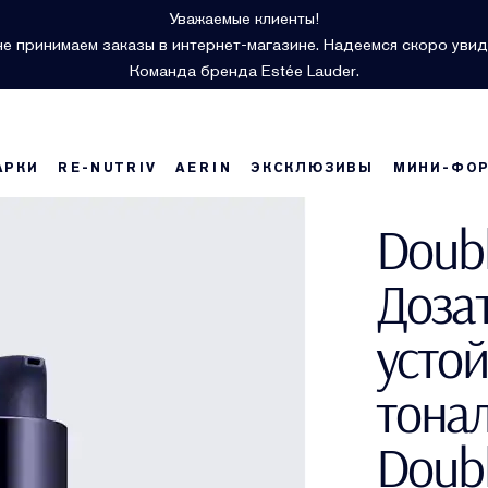
Уважаемые клиенты!
е принимаем заказы в интернет-магазине. Надеемся скоро увид
Команда бренда Estée Lauder.
АРКИ
RE-NUTRIV
AERIN
ЭКСКЛЮЗИВЫ
МИНИ-ФО
Doub
Доза
усто
тона
Doub