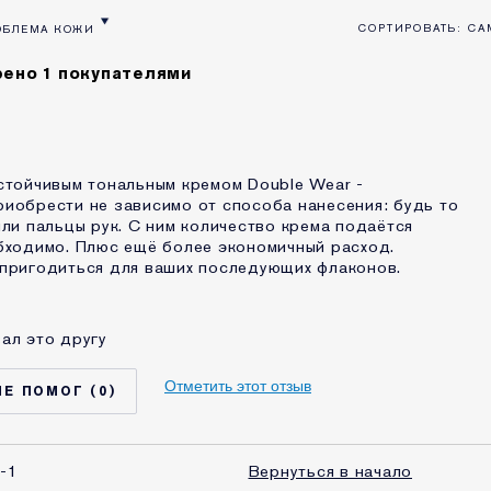
ОБЛЕМА КОЖИ
ВОЗРАСТ
ТЗЫВЫ ПО ТИП КОЖИ
ЛЬТРОВАТЬ ОТЗЫВЫ ПО ПРОБЛЕМА КОЖИ
ено 1 покупателями
стойчивым тональным кремом Double Wear -
иобрести не зависимо от способа нанесения: будь то
или пальцы рук. С ним количество крема подаётся
бходимо. Плюс ещё более экономичный расход.
 пригодиться для ваших последующих флаконов.
ал это другу
25 - 34
Нормальная / комбинированная
Отметить этот отзыв
0
Выравнивание тона
МЫ С КОМЕТИКОЙ
5-10 лет
-1
Вернуться в начало
ру этого
Да