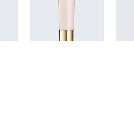
Futurist
м, SPF10
Увлажняющий праймер,
придающий сияние
00
$5300.00
КА
Б
БЫСТРАЯ ПОКУПКА