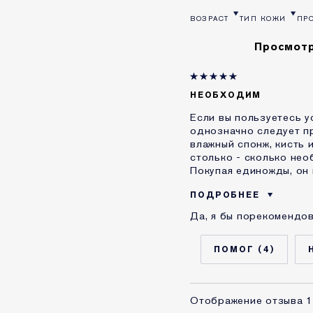
ВОЗРАСТ
ТИП КОЖИ
ПР
ФИЛЬТРОВАТЬ ОТЗЫВЫ ПО 
ФИЛЬТРОВАТЬ О
ФИ
Просмотр
НЕОБХОДИМ
Если вы пользуетесь у
однозначно следует пр
влажный спонж, кисть 
столько - сколько нео
Покупая единожды, он
ПОДРОБНЕЕ
Да, я бы порекомендов
Возраст
Тип кожи
4
Проблема кожи
КАК ДАВНО ВЫ ЗНАКО
ESTEE LAUDER?
Отображение отзыва
1
Я получал(-а) миниатю