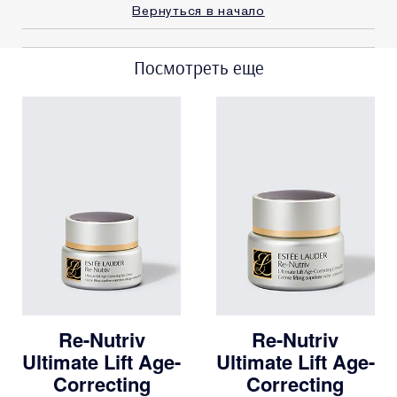
LAUDER?
Вернуться в начало
Я получал(-а)
ДА
миниатюру этого
продукта
Посмотреть еще
E-List
Я являюсь участником
программы лояльности сайта
Estee Lauder
Re-Nutriv
Re-Nutriv
Ultimate Lift Age-
Ultimate Lift Age-
Correcting
Correcting