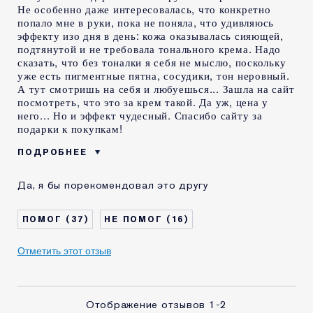
Не особенно даже интересовалась, что конкретно
попало мне в руки, пока не поняла, что удивляюсь
эффекту изо дня в день: кожа оказывалась сияющей,
подтянутой и не требовала тонального крема. Надо
сказать, что без тоналки я себя не мыслю, поскольку
уже есть пигментные пятна, сосудики, тон неровный.
А тут смотришь на себя и любуешься... Зашла на сайт
посмотреть, что это за крем такой. Да уж, цена у
него... Но и эффект чудесный. Спасибо сайту за
подарки к покупкам!
ПОДРОБНЕЕ
ПО ОЦЕНКАМ
Под Крем Использую Advanced
Да, я бы порекомендовал это другу
ПОКУПАТЕЛЕЙ ЭТОТ
Night Repair Сыворотку
ПРОДУКТ ОТЛИЧНО
СОЧЕТАЕТСЯ С
37
16
Возраст
45-54
Тип кожи
Сухая
Отметить этот отзыв
Проблема кожи
Лифтинг / Подтяжка
КАК ДАВНО ВЫ
10-20 лет
ЗНАКОМЫ С
Отображение отзывов
1-2
КОМЕТИКОЙ ESTEE