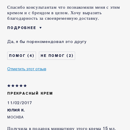
Спасибо консультантам что познакомили меня с этим
кремом и с брендом в целом. Хочу выразить
благодарность за своевременную доставку.
ПОДРОБНЕЕ
Возраст
35 - 44
Да, я бы порекомендовал это другу
Тип кожи
Нормальная / комбинированная
Проблема кожи
Другая
4
2
КАК ДАВНО ВЫ
Менее 1 года
ЗНАКОМЫ С
Отметить этот отзыв
КОМЕТИКОЙ ESTEE
LAUDER?
Я получал(-а)
Да
миниатюру этого
продукта
ПРЕКРАСНЫЙ КРЕМ
E-List
Я являюсь участником
11/02/2017
программы лояльности сайта
Estee Lauder
ЮЛИЯ К.
МОСКВА
Получила в подарок миниатюру этого крема 15 мл.