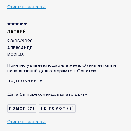
Я получал(-а)
Нет
Отметить этот отзыв
миниатюру этого
продукта
E-List
Я являюсь участником
программы лояльности сайта
ЛЕТНИЙ
Estee Lauder
23/06/2020
АЛЕКСАНДР
МОСКВА
Приятно удивлен,подарила жена. Очень лёгкий и
ненавязчивый,долго держится. Советую
ПОДРОБНЕЕ
Возраст
35 - 44
Да, я бы порекомендовал это другу
7
2
Отметить этот отзыв