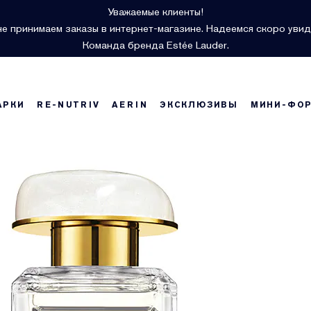
Уважаемые клиенты!
е принимаем заказы в интернет-магазине. Надеемся скоро увид
Команда бренда Estée Lauder.
АРКИ
RE-NUTRIV
AERIN
ЭКСКЛЮЗИВЫ
МИНИ-ФО