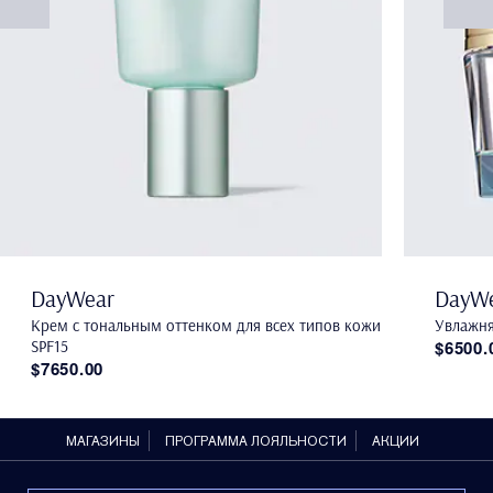
DayWear
DayW
Крем с тональным оттенком для всех типов кожи
Увлажня
SPF15
$6500.
$7650.00
МАГАЗИНЫ
ПРОГРАММА ЛОЯЛЬНОСТИ
АКЦИИ