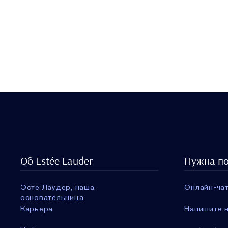
Об Estée Lauder
Нужна п
Эсте Лаудер, наша
Онлайн-чат
основательница
Карьера
Напишите н