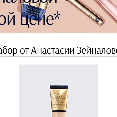
ой цене*
абор от Анастасии Зейналов