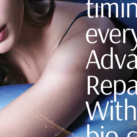
timin
ever
Adva
Repa
With
bio-