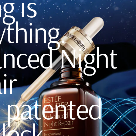
g is
ything.
nced Night
ir
 patented
clock