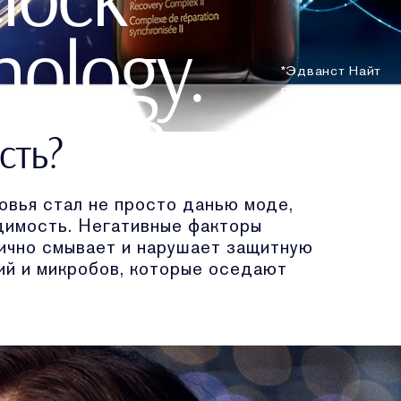
nology.
*Эдванст Найт
Репеа
ws. Protects.
сть?
fies.
овья стал не просто данью моде,
одимость. Негативные факторы
ично смывает и нарушает защитную
ates.
ий и микробов, которые оседают
КУПИТЬ