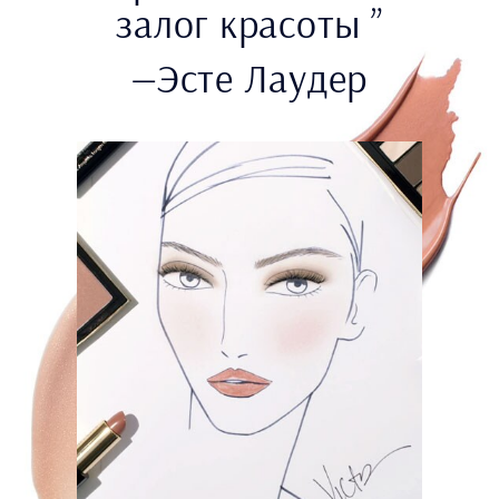
залог красоты ”
—Эсте Лаудер