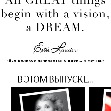
All GREAT things
begin with a vision,
a DREAM.
«Все великое начинается с идеи... и мечты.»
В ЭТОМ ВЫПУСКЕ...