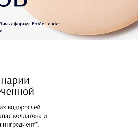
имых формул Estée Lauder:
а.
инарии
еченной
их водорослей
апас коллагена и
 ингредиент*.