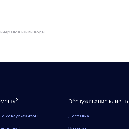
минералов и/или воды.
омощь?
Обслуживание клиент
 с консультантом
Доставка
ам e-mail
Возврат