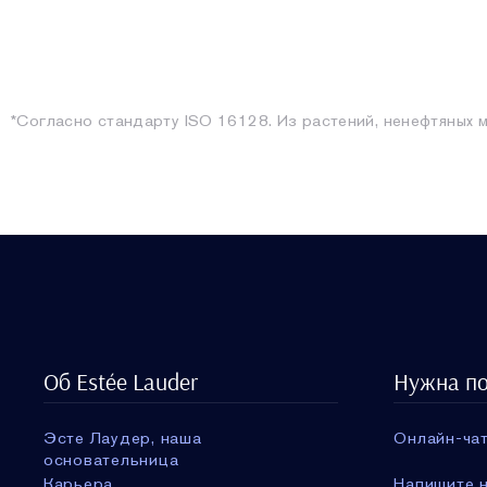
*Согласно стандарту ISO 16128. Из растений, ненефтяных 
Об Estée Lauder
Нужна п
Эсте Лаудер, наша
Онлайн-чат
основательница
Карьера
Напишите н