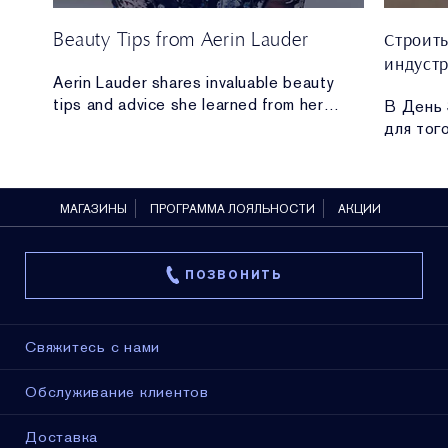
Beauty Tips from Aerin Lauder
Строит
индуст
d
Aerin Lauder shares invaluable beauty
d
tips and advice she learned from her
В День 
p
grandmother, our founder Mrs. Estée
для тог
Lauder.
вместе 
космети
внедрен
МАГАЗИНЫ
ПРОГРАММА ЛОЯЛЬНОСТИ
АКЦИИ
развити
ПОЗВОНИТЬ
Свяжитесь с нами
Обслуживание клиентов
Доставка