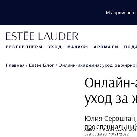
Мы временно н
БЕСТСЕЛЛЕРЫ
УХОД
МАКИЯЖ
АРОМАТЫ
ПОД
Главная
Estée Блог
Онлайн-академия: уход за жирно
Онлайн-
уход за
Юлия Сероштан, 
про специальный
Author: The Estée Lauder Expe
Last updated: 10/21/2022