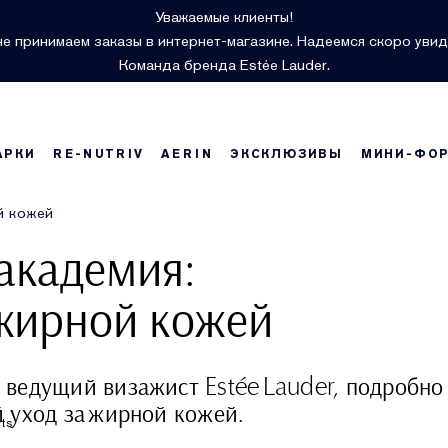
Уважаемые клиенты!
е принимаем заказы в интернет-магазине. Надеемся скоро увид
Команда бренда Estée Lauder.
АРКИ
RE-NUTRIV
AERIN
ЭКСКЛЮЗИВЫ
МИНИ-ФО
й кожей
академия:
 жирной кожей
ведущий визажист Estée Lauder, подробно
 уход за жирной кожей.
rts