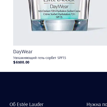
DayWear
Увлажняющий гель-сорбет SPF15
$6500.00
Об Estée Lauder
Нужна п