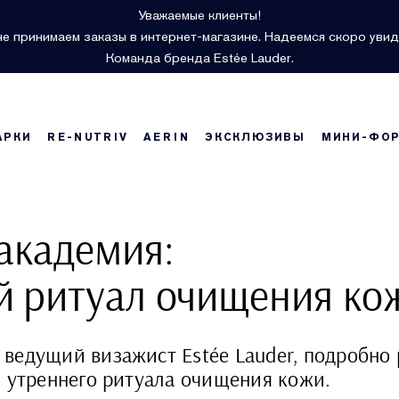
Уважаемые клиенты!
е принимаем заказы в интернет-магазине. Надеемся скоро увид
Команда бренда Estée Lauder.
АРКИ
RE-NUTRIV
AERIN
ЭКСКЛЮЗИВЫ
МИНИ-ФО
академия:
й ритуал очищения ко
ведущий визажист Estée Lauder, подробно 
я утреннего ритуала очищения кожи.