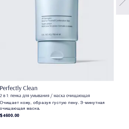
Perfectly Clean
Per
2 в 1: пенка для умывания / маска очищающая
Отш
$43
Очищает кожу, образуя густую пену. 3-минутная
очищающая маска.
$4600.00