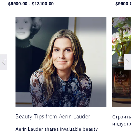
$9900.00 - $13100.00
$9900.
Beauty Tips from Aerin Lauder
Строит
индуст
d
Aerin Lauder shares invaluable beauty