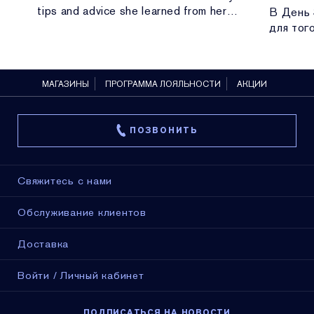
d
tips and advice she learned from her
В День 
p
grandmother, our founder Mrs. Estée
для тог
Lauder.
вместе 
космети
внедрен
МАГАЗИНЫ
ПРОГРАММА ЛОЯЛЬНОСТИ
АКЦИИ
развити
ПОЗВОНИТЬ
Свяжитесь с нами
Обслуживание клиентов
Доставка
Войти / Личный кабинет
ПОДПИСАТЬСЯ НА НОВОСТИ