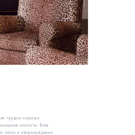
как трудно хорошо
домашние хлопоты. Взяв
ет легко и непринужденно