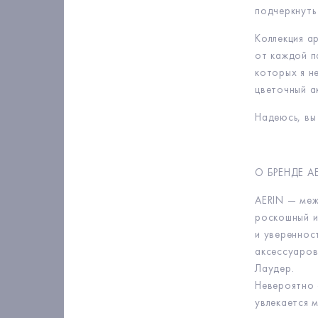
подчеркнуть
Коллекция а
от каждой п
которых я н
цветочный а
Надеюсь, вы
О БРЕНДЕ A
AERIN — меж
роскошный и
и увереннос
аксессуаров
Лаудер.
Невероятно 
увлекается 