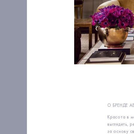
О БРЕНДЕ A
Красота в м
выглядеть, 
за основу с