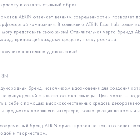
 красоту и создать стильный образ.
роматов AERIN отвечает веяниям современности и позволяет п
арфюмерной композиции. В коллекцию AERIN Essentials вошли вс
е могу представить свою жизнь! Отличительная черта бренда A
ккорд, придающий каждому средству нотку роскоши.
 получите настоящее удовольствие!
ERIN
дународный бренд, источником вдохновения для создания кот
 непринужденный стиль его основательницы. Цель марки — под
ть в себе с помощью высококачественных средств декоративно
 и предметов домашнего интерьера, воплощающих легкость и 
современный бренд AERIN ориентирован на тех, кто ведет нас
модой и творчеством.