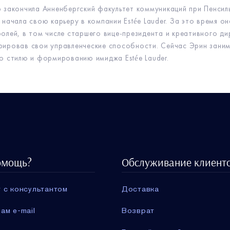
 закончила Анненбергский факультет коммуникаций при Пенсил
 начала свою карьеру в компании Estée Lauder. За это время о
олей, в том числе старшего вице-президента и креативного ди
ировав свои управленческие способности. Сейчас Эрин зани
о стилю и формированию имиджа Estée Lauder.
омощь?
Обслуживание клиент
 с консультантом
Доставка
ам e-mail
Возврат