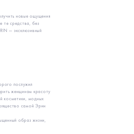
олучить новые ощущения
е те средства, без
ERIN — эксклюзивный
орого послужил
арить женщинам красоту
й косметики, модных
изящество самой Эрин
ыщенный образ жизни,