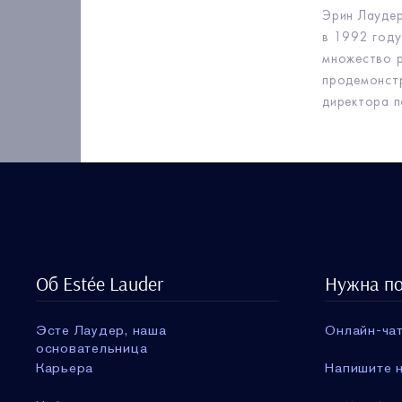
Эрин Лаудер
в 1992 году
множество р
продемонстр
директора п
Об Estée Lauder
Нужна п
Эсте Лаудер, наша
Онлайн-чат
основательница
Карьера
Напишите н